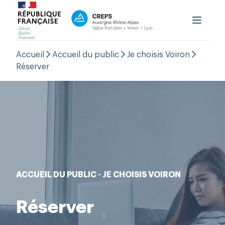
Le CREPS
Accueil
Accueil du public
Je choisis Voiron
Formation
Réserver
Haut niveau
Accueil du public
OutLab
PRNTESN
aison Régionale Performance
Contact
ACCUEIL DU PUBLIC - JE CHOISIS VOIRON
Boutique
Réserver
Espace Personnel