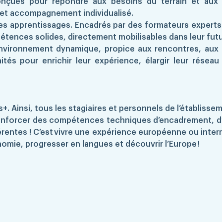
conçues pour répondre aux besoins du terrain et aux 
 et accompagnement individualisé.
 apprentissages. Encadrés par des formateurs experts e
étences solides, directement mobilisables dans leur futu
environnement dynamique, propice aux rencontres, aux é
nités pour enrichir leur expérience, élargir leur résea
 Ainsi, tous les stagiaires et personnels de l’établisse
 renforcer des compétences techniques d’encadrement, d
entes ! C’est vivre une expérience européenne ou interna
omie, progresser en langues et découvrir l’Europe !