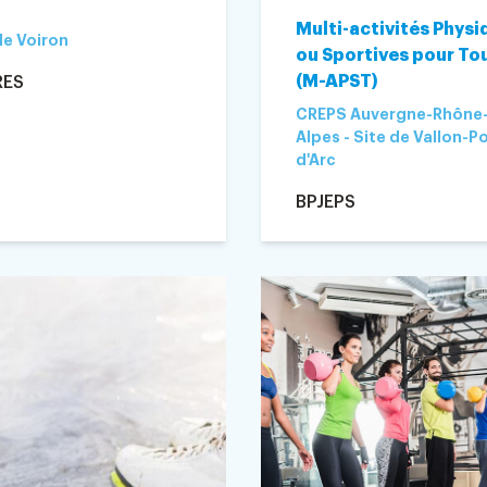
Multi-activités Physi
de Voiron
ou Sportives pour To
(M-APST)
RES
CREPS Auvergne-Rhône
Alpes - Site de Vallon-P
d'Arc
BPJEPS