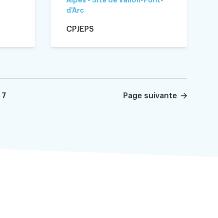
Alpes - Site de Vallon-Pont-
d'Arc
CPJEPS
7
Page suivante