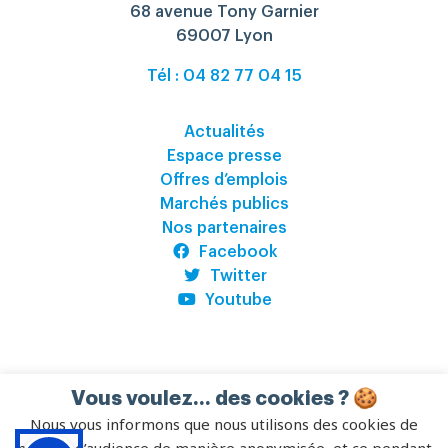
68 avenue Tony Garnier
69007 Lyon
Tél : 04 82 77 04 15
Actualités
Espace presse
Offres d’emplois
Marchés publics
Nos partenaires
Facebook
Twitter
Youtube
Vous voulez... des cookies ? 🍪
©
CREPS Auvergne-Rhône-Alpes
2026
–
Pilot’in
Nous vous informons que nous utilisons des cookies de
CGV
–
Règlement Intérieur
–
Mentions