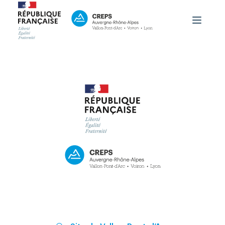
Le CREPS
Formation
Haut niveau
Accueil du public
OutLab
PRNTESN
aison Régionale Performance
Contact
Boutique
Espace Personnel