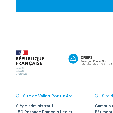
Site de Vallon-Pont-d’Arc
Site 
Siège administratif
Campus d
150 Passage François Lecler
Bâtiment