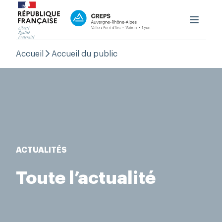
Le CREPS
Accueil
Accueil du public
Formation
Haut niveau
Accueil du public
OutLab
PRNTESN
ACTUALITÉS
aison Régionale Performance
Contact
Toute l’actualité
Boutique
Espace Personnel