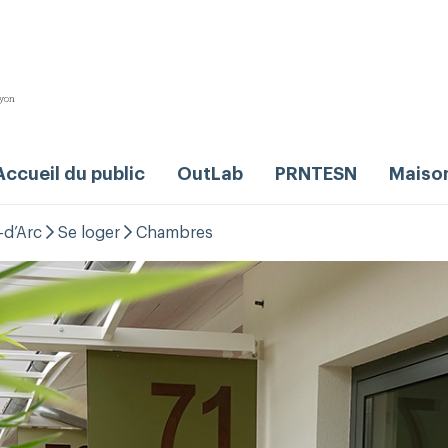
Accueil du public
OutLab
PRNTESN
Maiso
-d’Arc
Se loger
Chambres