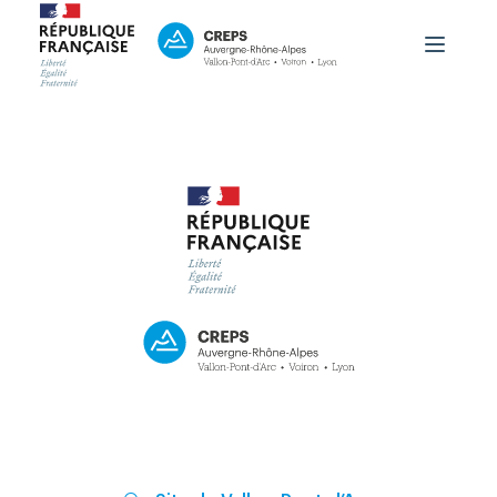
Le CREPS
Formation
Haut niveau
Accueil du public
OutLab
PRNTESN
aison Régionale Performance
Contact
Boutique
Espace Personnel