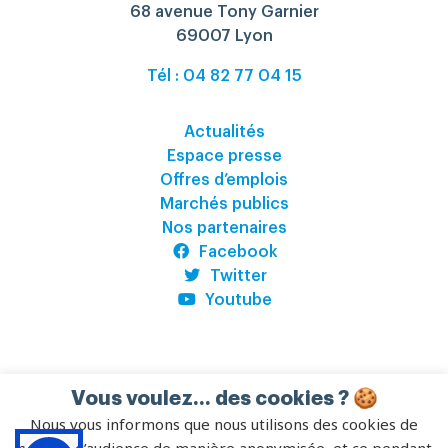
68 avenue Tony Garnier
69007 Lyon
Tél : 04 82 77 04 15
Actualités
Espace presse
Offres d’emplois
Marchés publics
Nos partenaires
Facebook
Twitter
Youtube
Vous voulez... des cookies ? 🍪
©
CREPS Auvergne-Rhône-Alpes
2026
–
Pilot’in
Nous vous informons que nous utilisons des cookies de
CGV
–
Règlement Intérieur
–
Mentions