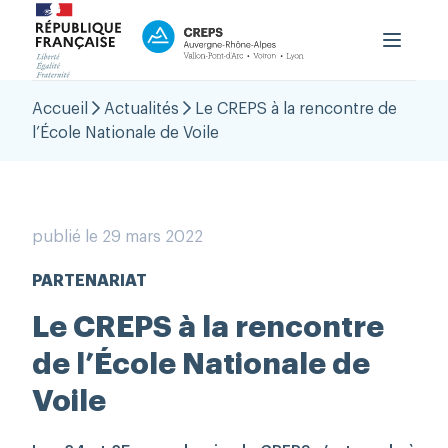
Le CREPS
Accueil
Actualités
Le CREPS à la rencontre de
Formation
l’École Nationale de Voile
Haut niveau
Accueil du public
OutLab
publié le 29 mars 2022
PRNTESN
PARTENARIAT
aison Régionale Performance
Le CREPS à la rencontre
Contact
de l’École Nationale de
Voile
Boutique
Espace Personnel