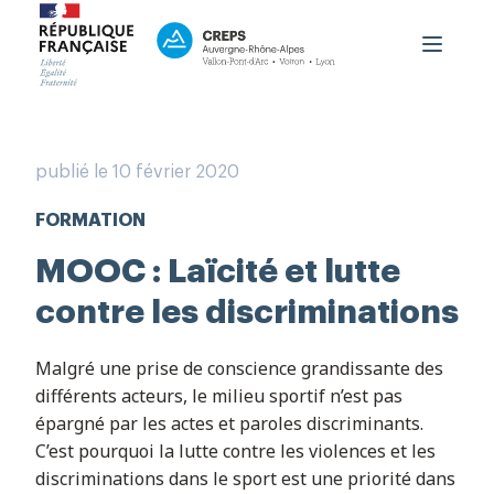
Le CREPS
Formation
publié le 10 février 2020
Haut niveau
FORMATION
Accueil du public
OutLab
MOOC : Laïcité et lutte
PRNTESN
contre les discriminations
aison Régionale Performance
Malgré une prise de conscience grandissante des
Contact
différents acteurs, le milieu sportif n’est pas
épargné par les actes et paroles discriminants.
Boutique
C’est pourquoi la lutte contre les violences et les
discriminations dans le sport est une priorité dans
Espace Personnel