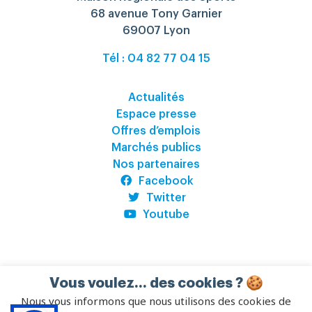
68 avenue Tony Garnier
69007 Lyon
Tél : 04 82 77 04 15
Actualités
Espace presse
Offres d’emplois
Marchés publics
Nos partenaires
Facebook
Twitter
Youtube
Vous voulez... des cookies ? 🍪
©
CREPS Auvergne-Rhône-Alpes
2026
–
Pilot’in
Nous vous informons que nous utilisons des cookies de