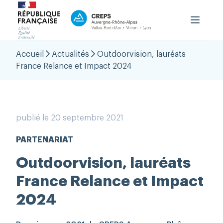
Le CREPS
Accueil
Actualités
Outdoorvision, lauréats
Formation
France Relance et Impact 2024
Haut niveau
Accueil du public
OutLab
publié le 20 septembre 2021
PRNTESN
PARTENARIAT
aison Régionale Performance
Outdoorvision, lauréats
Contact
France Relance et Impact
2024
Boutique
Espace Personnel