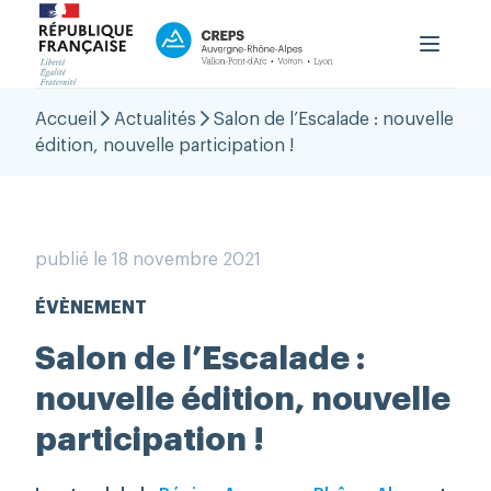
Le CREPS
Accueil
Actualités
Salon de l’Escalade : nouvelle
Formation
édition, nouvelle participation !
Haut niveau
Accueil du public
OutLab
publié le 18 novembre 2021
PRNTESN
ÉVÈNEMENT
aison Régionale Performance
Salon de l’Escalade :
Contact
nouvelle édition, nouvelle
participation !
Boutique
Espace Personnel