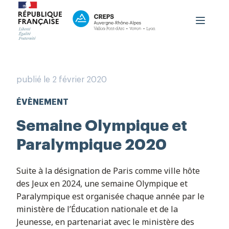
Le CREPS
Formation
publié le 2 février 2020
Haut niveau
ÉVÈNEMENT
Accueil du public
OutLab
Semaine Olympique et
PRNTESN
Paralympique 2020
aison Régionale Performance
Suite à la désignation de Paris comme ville hôte
Contact
des Jeux en 2024, une semaine Olympique et
Paralympique est organisée chaque année par le
Boutique
ministère de l’Éducation nationale et de la
Jeunesse, en partenariat avec le ministère des
Espace Personnel