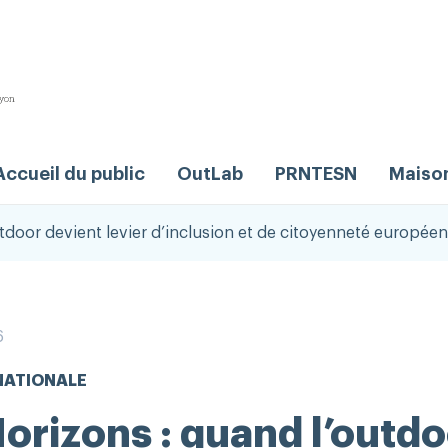
Accueil du public
OutLab
PRNTESN
Maiso
tdoor devient levier d’inclusion et de citoyenneté europée
6
NATIONALE
orizons : quand l’outdo